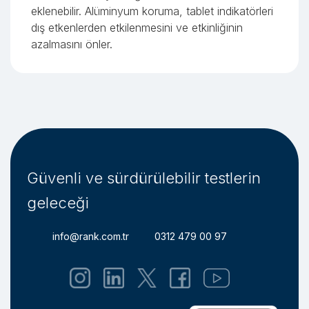
eklenebilir. Alüminyum koruma, tablet indikatörleri
dış etkenlerden etkilenmesini ve etkinliğinin
azalmasını önler.
Güvenli ve sürdürülebilir testlerin
geleceği
info@rank.com.tr
0312 479 00 97